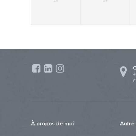
28
29
C
4
C
À propos de moi
Autre