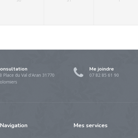
30
31
1
onsultation
Me joindre
8 Place du Val d'Aran 31770
07 82 85 61 90
olomiers
Navigation
Mes
services