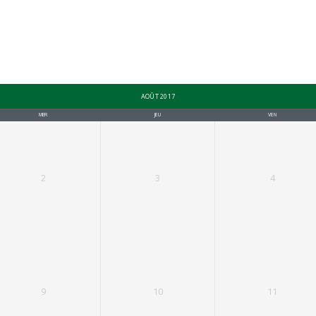
AOÛT 2017
MER
JEU
VEN
2
3
4
9
10
11