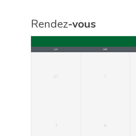
Rendez
-vous
LUN
MAR
31
1
7
8