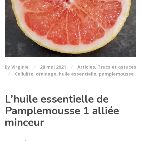
By Virginie
28 mai 2021
Articles
,
Trucs et astuces
Cellulite
,
drainage
,
huile essentielle
,
pamplemousse
L’huile essentielle de
Pamplemousse 1 alliée
minceur